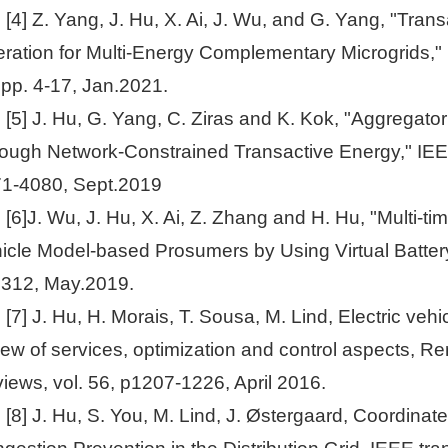
[4] Z. Yang, J. Hu, X. Ai, J. Wu, and G. Yang, "Tr
ration for Multi-Energy Complementary Microgrids," 
 pp. 4-17, Jan.2021.
[5] J. Hu, G. Yang, C. Ziras and K. Kok, "Aggregato
ough Network-Constrained Transactive Energy," IEEE 
1-4080, Sept.2019
[6]J. Wu, J. Hu, X. Ai, Z. Zhang and H. Hu, "Multi-
icle Model-based Prosumers by Using Virtual Battery 
312, May.2019.
[7] J. Hu, H. Morais, T. Sousa, M. Lind, Electric veh
iew of services, optimization and control aspects, 
iews, vol. 56, p1207-1226, April 2016.
[8] J. Hu, S. You, M. Lind, J. Østergaard, Coordinate