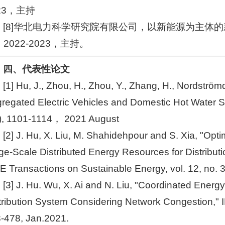
23，主持
[8]华北电力科学研究院有限公司，以新能源为主体
2022-2023，主持。
四、代表性论文
[1] Hu, J., Zhou, H., Zhou, Y., Zhang, H., Nordströmd,
regated Electric Vehicles and Domestic Hot Water S
), 1101-1114， 2021 August
[2] J. Hu, X. Liu, M. Shahidehpour and S. Xia, "Op
ge-Scale Distributed Energy Resources for Distrib
E Transactions on Sustainable Energy, vol. 12, no. 
[3] J. Hu. Wu, X. Ai and N. Liu, "Coordinated Ene
tribution System Considering Network Congestion," IE
-478, Jan.2021.