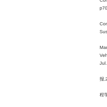
Con
p70
Con
Sus
Man
Veh
Jul
报,2
程学