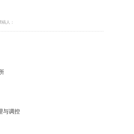
撰稿人：
所
理与调控