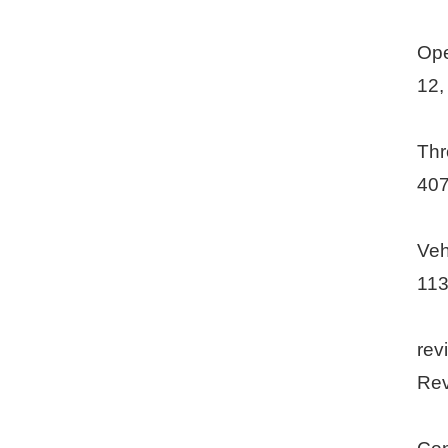
Ope
12,
Thr
407
Veh
113
rev
Rev