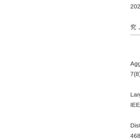
20
究，
Agg
7(8
Lar
IEE
Dis
468