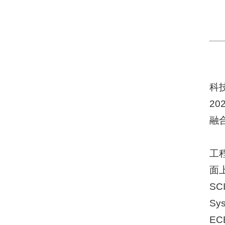
科
2
融
工
面
SC
Sys
EC