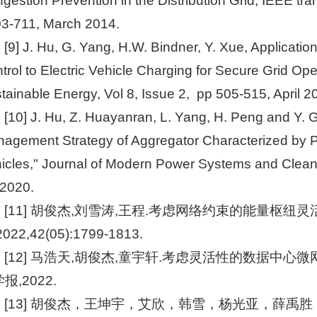
gestion Prevention in the Distribution Grid, IEEE tra
3-711, March 2014.
[9] J. Hu, G. Yang, H.W. Bindner, Y. Xue, Applicati
trol to Electric Vehicle Charging for Secure Grid Op
tainable Energy, Vol 8, Issue 2, pp 505-515, April 2
[10] J. Hu, Z. Huayanran, L. Yang, H. Peng and Y. 
agement Strategy of Aggregator Characterized by Ph
icles," Journal of Modern Power Systems and Clean E
.2020.
[11] 胡俊杰,刘雪涛,王程.考虑网络约束的能量枢纽灵
022,42(05):1799-1813.
[12] 马浩天,胡俊杰,童宇轩.考虑灵活性的数据中心微
报,2022.
[13] 胡俊杰，王坤宇，艾欣，韩雪，杨光亚，薛