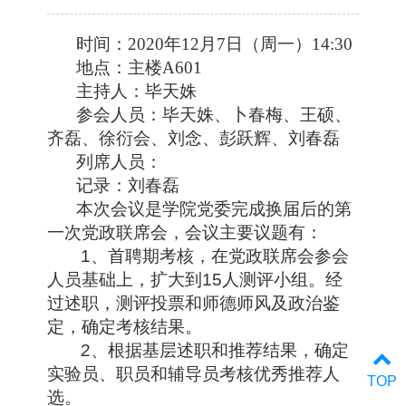
时间：
2020
年
12
月
7
日（周一）
14:30
地点：主楼
A601
主持人：毕天姝
参会人员：毕天姝、卜春梅、王硕、
齐磊、徐衍会、刘念、彭跃辉、刘春磊
列席人员：
记录：刘春磊
本次会议是学院党委完成换届后的第
一次党政联席会，会议主要议题有：
1
、首聘期考核，在党政联席会参会
人员基础上，扩大到
15
人测评小组。经
过述职，测评投票和师德师风及政治鉴
定，确定考核结果。
2
、根据基层述职和推荐结果，确定
实验员、职员和辅导员考核优秀推荐人
TOP
选。