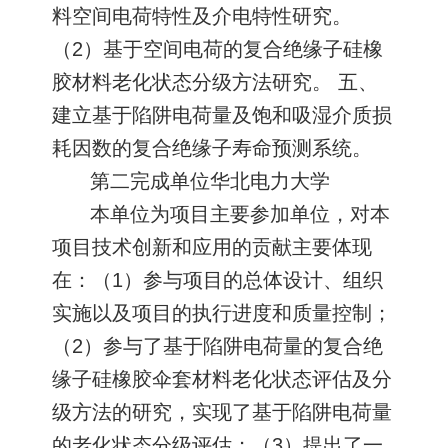
料空间电荷特性及介电特性研究。
（2）基于空间电荷的复合绝缘子硅橡
胶材料老化状态分级方法研究。 五、
建立基于陷阱电荷量及饱和吸湿介质损
耗因数的复合绝缘子寿命预测系统。
第二完成单位华北电力大学
本单位为项目主要参加单位，对本
项目技术创新和应用的贡献主要体现
在：（1）参与项目的总体设计、组织
实施以及项目的执行进度和质量控制；
（2）参与了基于陷阱电荷量的复合绝
缘子硅橡胶伞套材料老化状态评估及分
级方法的研究，实现了基于陷阱电荷量
的老化状态分级评估；（3）提出了一