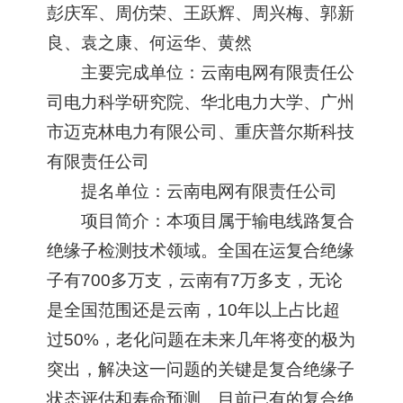
彭庆军、周仿荣、王跃辉、周兴梅、郭新
良、袁之康、何运华、黄然
主要完成单位：云南电网有限责任公
司电力科学研究院、华北电力大学、广州
市迈克林电力有限公司、重庆普尔斯科技
有限责任公司
提名单位：云南电网有限责任公司
项目简介：本项目属于输电线路复合
绝缘子检测技术领域。全国在运复合绝缘
子有700多万支，云南有7万多支，无论
是全国范围还是云南，10年以上占比超
过50%，老化问题在未来几年将变的极为
突出，解决这一问题的关键是复合绝缘子
状态评估和寿命预测。目前已有的复合绝