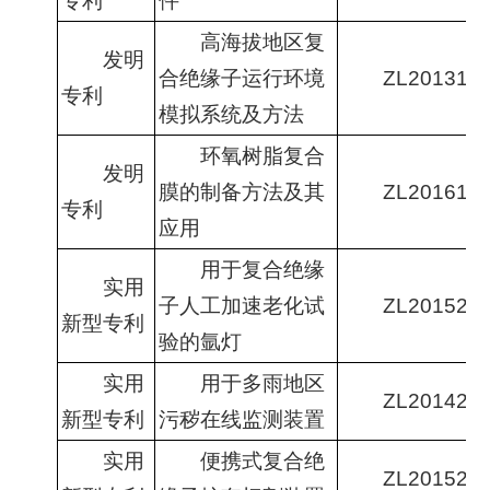
专利
件
高海拔地区复
发明
合绝缘子运行环境
ZL2013104
专利
模拟系统及方法
环氧树脂复合
发明
膜的制备方法及其
ZL2016101
专利
应用
用于复合绝缘
实用
子人工加速老化试
ZL2015203
新型专利
验的氩灯
实用
用于多雨地区
ZL2014204
新型专利
污秽在线监测装置
实用
便携式复合绝
ZL2015200