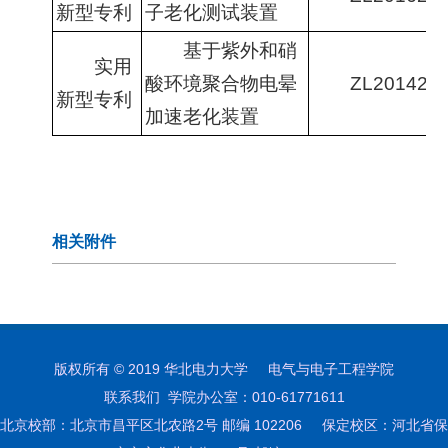
新型专利
子老化测试装置
基于紫外和硝
实用
酸环境聚合物电晕
ZL2014205
新型专利
加速老化装置
相关附件
版权所有 © 2019 华北电力大学 电气与电子工程学院
联系我们 学院办公室：010-61771611
北京校部：北京市昌平区北农路2号 邮编 102206 保定校区：河北省保