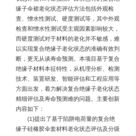
缘子伞裙老化状态评估方法包括外观检
查、憎水性测试、硬度测试等，其中外观
检查和憎水性测试受主观因素影响较大，
而硬度测试对于材料的老化并不敏感，难
以实现复合绝缘子老化状态的准确有效判
断，更无从谈寿命预测。本项目基于复合
绝缘子材料本征特性，从机理分析、检测
技术、装置研发、智能评估和工程应用等
方面出发，着力解决复合绝缘子老化状态
精细评估及寿命预测难的问题。主要创新
内容如下：
(1)提出了基于陷阱电荷量的复合绝
缘子硅橡胶伞套材料老化状态评估及分级