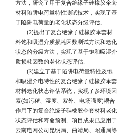
方法，研究了用于复合绝缘子硅橡胶伞套
材料陷阱电荷量特性测试技术，实现了基
于陷阱电荷量的老化状态分级评估。
(2)提出了复合绝缘子硅橡胶伞套材
料饱和吸湿介质损耗因数测试方法和老化
状态的分级方法，实现了基于饱和吸湿介
质损耗因数的老化状态评估。
(3)建立了基于陷阱电荷量特性及饱
和吸湿介电特性的复合绝缘子硅橡胶伞套
材料老化状态评估系统，实现了多环境因
素(如污秽、湿度、紫外、电场强度)耦合
作用下的复合绝缘子硅橡胶伞套材料老化
状态评估和寿命预测。项目成果已应用于
云南电网公司昆明局、曲靖局、昭通局等