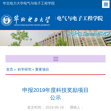
华北电力大学电气与电子工程学院
首页
»
科学研究
» 重要项目
申报2019年度科技奖励项目
公示
发文时间： 2019-05-16
撰稿人：