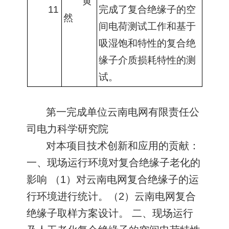
黄
11
完成了复合绝缘子的空
然
间电荷测试工作和基于
吸湿饱和特性的复合绝
缘子介质损耗特性的测
试。
第一完成单位云南电网有限责任公
司电力科学研究院
对本项目技术创新和应用的贡献：
一、现场运行环境对复合绝缘子老化的
影响 （1）对云南电网复合绝缘子的运
行环境进行统计。（2）云南电网复合
绝缘子取样方案设计。 二、现场运行