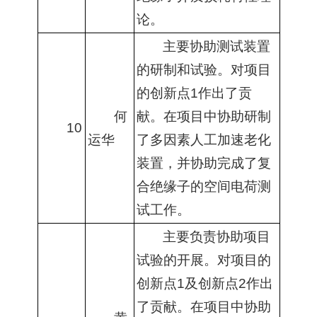
论。
主要协助测试装置
的研制和试验。对项目
的创新点1作出了贡
何
献。在项目中协助研制
10
运华
了多因素人工加速老化
装置，并协助完成了复
合绝缘子的空间电荷测
试工作。
主要负责协助项目
试验的开展。对项目的
创新点1及创新点2作出
了贡献。在项目中协助