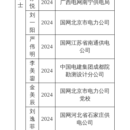
2024
广西电网南宁供电局
士
悦
刘
一
2024
国网北京市电力公司
阳
严
国网江苏省南通供电
伟
2024
公司
明
李
中国电建集团成都院
美
2024
勘测设计分公司
鋆
金
国网北京市电力公司
美
2024
党校
辰
刘
国网河北省石家庄供
逸
2024
电公司
菲