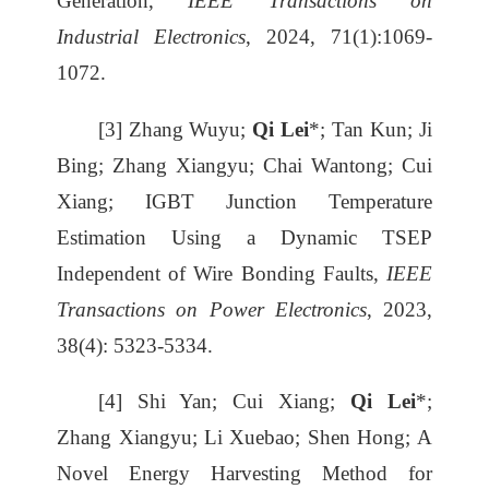
Generation,
IEEE Transactions on
Industrial Electronics
, 2024, 71(1):1069-
1072.
[3] Zhang Wuyu;
Qi Lei
*; Tan Kun; Ji
Bing; Zhang Xiangyu; Chai Wantong; Cui
Xiang; IGBT Junction Temperature
Estimation Using a Dynamic TSEP
Independent of Wire Bonding Faults,
IEEE
Transactions on Power Electronics
, 2023,
38(4): 5323-5334.
[4] Shi Yan; Cui Xiang;
Qi Lei
*;
Zhang Xiangyu; Li Xuebao; Shen Hong; A
Novel Energy Harvesting Method for