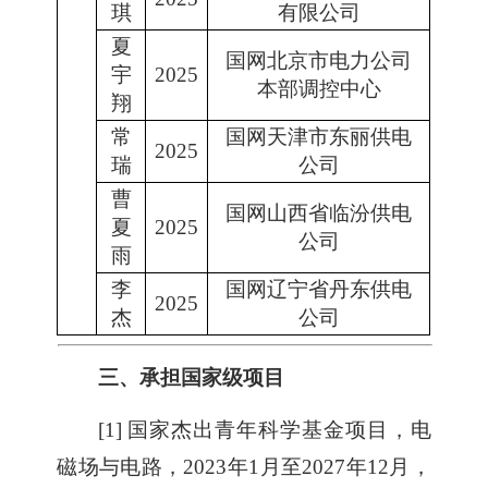
琪
有限公司
夏
国网北京市电力公司
宇
2025
本部调控中心
翔
常
国网天津市东丽供电
2025
瑞
公司
曹
国网山西省临汾供电
夏
2025
公司
雨
李
国网辽宁省丹东供电
2025
杰
公司
三、承担国家级项目
[1]
国家杰出青年科学基金项目，电
磁场与电路，
2023
年
1
月至
2027
年
12
月，