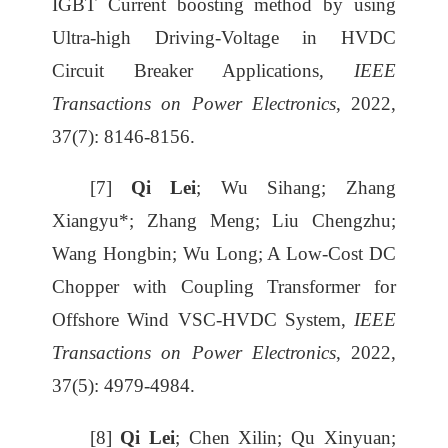
IGBT Current boosting method by using
Ultra-high Driving-Voltage in HVDC
Circuit Breaker Applications,
IEEE
Transactions on Power Electronics
, 2022,
37(7): 8146-8156.
[7]
Qi Lei
; Wu Sihang; Zhang
Xiangyu*; Zhang Meng; Liu Chengzhu;
Wang Hongbin; Wu Long; A Low-Cost DC
Chopper with Coupling Transformer for
Offshore Wind VSC-HVDC System,
IEEE
Transactions on Power Electronics
, 2022,
37(5): 4979-4984.
[8]
Qi Lei
; Chen Xilin; Qu Xinyuan;