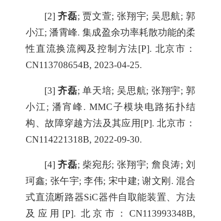
[2]
齐磊
; 贾文萱; 张翔宇; 吴思航; 郭
小江; 潘霄峰. 集成盈余功率耗散功能的柔
性直流换流阀及控制方法[P]. 北京市：
CN113708654B, 2023-04-25.
[3]
齐磊
; 单天培; 吴思航; 张翔宇; 郭
小江; 潘宵峰. MMC子模块电路拓扑结
构、故障穿越方法及其应用[P]. 北京市：
CN114221318B, 2022-09-30.
[4]
齐磊
; 柴宛彤; 张翔宇; 詹良涛; 刘
珂鑫; 张午宇; 李伟; 宋中建; 谢文刚. 混合
式直流断路器SiC器件自取能装置、方法
及应用[P]. 北京市：CN113993348B,