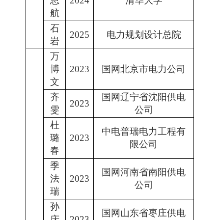
思
2024
清华大学
航
石
2025
电力规划设计总院
岩
万
博
2023
国网北京市电力公司
文
齐
国网辽宁省沈阳供电
2023
雯
公司
杜
中电普瑞电力工程有
璐
2023
限公司
春
季
国网河南省南阳供电
法
2023
公司
瑞
孙
国网山东省枣庄供电
庆
2023