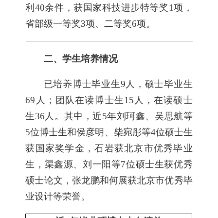
利
40
余件，获国家科技进步特等奖
1
项，
省部级一等奖
3
项、二等奖
6
项。
二、学生培养情况
已培养博士毕业生
9
人，硕士毕业生
69
人；团队在读博士生
15
人，在读硕士
生
36
人。其中，近
5
年刘珂鑫、吴思航等
5
位博士生和侯彦明、柴宛彤等
4
位硕士生
获国家奖学金，石岩获北京市优秀毕业
生，渠鑫源、刘一阳等
7
位硕士生获优秀
硕士论文，张龙鹏和何展获北京市优秀毕
业设计等荣誉。