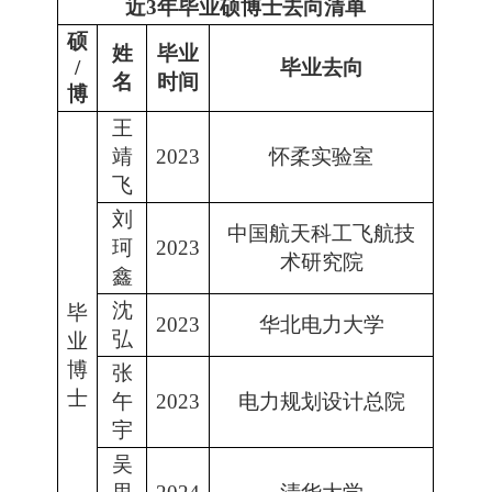
近3年毕业硕博士去向清单
硕
姓
毕业
/
毕业去向
名
时间
博
王
靖
2023
怀柔实验室
飞
刘
中国航天科工飞航技
珂
2023
术研究院
鑫
沈
毕
2023
华北电力大学
弘
业
博
张
士
午
2023
电力规划设计总院
宇
吴