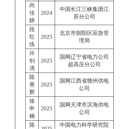
尚
中国长江三峡集团江
佳
2024
苏分公司
静
段
北京市朝阳区应急管
红
2025
理局
练
许
国网辽宁省电力公司
钊
2025
超高压分公司
清
陈
国网江西省赣州供电
善
2025
公司
辉
徐
国网天津市滨海供电
申
2025
公司
楠
陈
中国电力科学研究院
2025