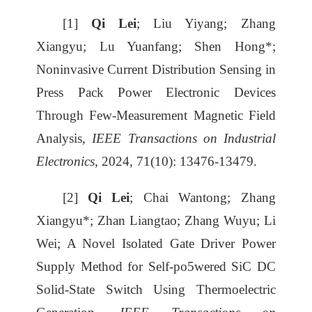
[1]
Qi Lei
; Liu Yiyang; Zhang
Xiangyu; Lu Yuanfang; Shen Hong*;
Noninvasive Current Distribution Sensing in
Press Pack Power Electronic Devices
Through Few-Measurement Magnetic Field
Analysis,
IEEE Transactions on Industrial
Electronics
, 2024, 71(10): 13476-13479.
[2]
Qi Lei
; Chai Wantong; Zhang
Xiangyu*; Zhan Liangtao; Zhang Wuyu; Li
Wei; A Novel Isolated Gate Driver Power
Supply Method for Self-po5wered SiC DC
Solid-State Switch Using Thermoelectric