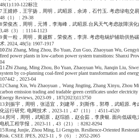
48(1):110-122
标注
7
王婧婷，王宇扬，周明，武昭原，余涛，石竹玉
.
考虑绿电交
48
（
1
）：
29-38
8
荣俊杰，周明，元博，李海峰，武昭原
.
台风天气考虑故障演化
3,48
（
3
）：
1114-1123
9
黄一粒，周明，黄越辉，荣俊杰，李湃
.
考虑电锅炉辅助供热
术
. 2024, 48(5): 1907-1917
10
Zhi Zhang, Ming Zhou, Bo Yuan, Zun Guo
,
Zhaoyuan Wu, Gengyin
fired power plants in low-carbon power system transitions: Shanxi Pro
04
1
1
Zhi
Zhang
, Ming Zhou, Bo Yuan, Zhaoyuan Wu, Jianqin Liu, Siwe
system by co-planning coal-fired power plant transformation and energ
107442
，
2023-04
12
Chang Xin, Wu Zhaoyuan
，
Wang Jingting, Zhang Xinyu, Zhou Mi
carbon emission trading and tradable green certificates under electricit
Energy Reviews,
2023-09
，
187(2023)113750
13
刘振宇，周明，张适宜，刘建琴，刘斯伟，郭尊，武昭原
.
考
化运行研究
.
电网技术，
2023-11
，
47
（
11
）：
4511-4520
14
房珂，周明，武昭原，赵琮皓，赵会茹，李庚银
.
面向低碳电
电机工程学报，
2023-11
，
43
（
21
）：
8282-8294
15
Rong Junjie, Zhou Ming, Li Gengyin. Resilience-Oriented Restorat
Risk.
CSEE JPES
, 2023-11
，
9
（
6
）：
2052-2065