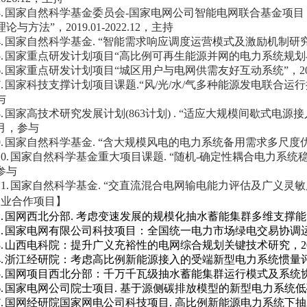
.
国家自然科学基金委员会
-
国家电网公司智能电网联合基金项目
理论与方法
”
，
2019.01-2022.12
，主持
.
国家自然科学基金
. “
智能需求响应调度运营模式及激励机制研
.
国家重点研发计划项目
“
高比例可再生能源并网的电力系统规划
.
国家重点研发计划项目
“
城区用户与电网供需友好互动系统
”
，
2
.
国家科技支撑计划项目课题
.“
风
/
光
/
水
/
气多种能源发电联合运行
与
.
国家高技术研究发展计划
(863
计划
) . “
适应大规模间歇式电源接
月，参与
.
国家自然科学基金
. “
含大规模风电的电力系统备用需求多尺度
0.
国家自然科学基金重大项目课题
. “
随机
-
确定性耦合电力系统
参与
1.
国家自然科学基金
. “
交直流混合电网输电能力评估及广义灵敏
企业合作项目】
.
国网西北分部
.
考虑变速发展的规模化抽水蓄能集群多维支撑能
.
国家电网有限公司科技项目：全国统一电力市场绿电交易协调
.
山西电科院：提升广义充裕性的电网综合规划关键技术研究，
2
.
浙江经研院：考虑高比例新能源接入的受端新型电力系统惯量
.
国网项目西北分部：千万千瓦级抽水蓄能集群运行模式及系统
.
国家电网公司院士项目
.
基于源侧碳排放模型的新型电力系统低
.
国网经研院国家网电公司科技项目
.
高比例新能源电力系统下抽