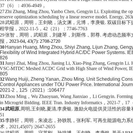
37
（
6
）：
4936-4949
，
27
Zhi Zhang, Ming Zhou, Yanbo Chen, Gengyin Li.
Exploiting the o
reserve optimization scheduling by a linear reserve model.
Energy
,
263
28
武昭原，周明，王剑晓，汤文渊，元博，李庚银
.
双碳目标下
程学报，
2022-11-5
，
42
（
21
）：
7746-7763
29
张智，周明，武昭原，刘建琴，刘斯伟，郭尊
.
考虑动态频率
报，
2023-04, 43(7): 2708-2720
30
Hanyan Huang
, Ming Zhou, Shiyi Zhang, Lijun Zhang, Gengyi
Flexibility of Wind Integrated Hybrid AC/DC Power Systems.
IE
826
31
Junyi Zhai, Ming Zhou, Jianing Li, Xiao-Ping Zhang, Gengyin Li
. 
VSC-MTDC Meshed ACDC Grid with High Share of Wind Power,
I
805
32
Wang Huiji, Zheng Yanan, Zhou Ming. Unit Scheduling Consider
Control Appliances under TOU Power Price.
International Jour
2021-2
，
125
（
2021
）
:106477
33
Zhou Ming
，
Wu Zhaoyuan, Wang Jianxiao
，
Li Gengyin. Forming 
in Microgrid Bidding.
IEEE Tran. Industry Informatics
，
2021-7
，
17
34
武昭原
,
周明
,
王剑晓
,
夏清
,
李庚银
.
激励火电提供灵活性的容量
51
35
李静轩，周明，朱凌志，孙轶凯，张利军
.
可再生能源电力系
术，
2021,45(07)
:2647-2655
36
武昭原，周明，寇英刚，孙培博，王剑晓，李庚银
.
基于
ABM