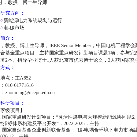
明，
教授、博士生导师
要研究方向：
Ø
新能源电力系统规划与运行
Ø
电
-
碳市场
人简介：
明，
教授、博士生导师，
IEEE Senior Member
，中国电机工程学会
联合基金重点项目，主持国家重点研发计划项目课题
1
项，参与完
专著
2
本。指导毕业博士
1
人获北京市优秀博士论文，
3
人获国家奖
系方式
：
公地点：主
A652
话：
010-61771616
箱：
zhouming@ncepu.edu.cn
要科研项目：
国家级项目】
.
国家重点研发计划项目：
“
灵活性煤电与大规模新能源协同规划
估指标体系构建及平台开发
”
，
2022-2025
，主持
.
国家自然基金企业创新联合基金：
“
碳
-
电耦合环境下电力市场
2026.12
，主持