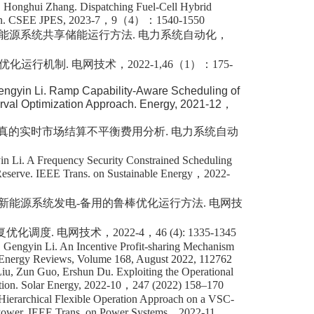
, Honghui Zhang. Dispatching Fuel-Cell Hybrid
n.
CSEE JPES
, 2023-7
，
9
（
4
）：
1540-1550
能源系统共享储能运行方法
.
电力系统自动化，
优化运行机制
.
电网技术，
2022-1,46
（
1
）：
175-
ngyin Li. Ramp Capability-Aware Scheduling of
erval Optimization Approach.
Energy
, 2021-12
，
真的实时市场结算不平衡费用分析
.
电力系统自动
n Li.
A Frequency Security Constrained Scheduling
Reserve.
IEEE Trans. on Sustainable Energy
，
2022-
新能源系统发电
-
备用的鲁棒优化运行方法
.
电网技
复优化调度
.
电网技术，
2022-4
，
46 (4): 1335-1345
Gengyin Li. An Incentive Profit-sharing Mechanism
 Energy Reviews,
Volume 168
, August 2022, 112762
Liu, Zun Guo
,
Ershun Du.
Exploiting the Operational
tion.
Solar Energy
, 2022-10
，
247 (2022) 158–170
Hierarchical Flexible Operation Approach on a VSC-
Power.
IEEE Trans. on Power Systems
，
2022-11
，