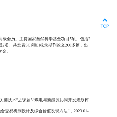
TOP
高级会员。主持国家自然科学基金项目
5
项、包括
2
成
2
项。共发表
SCI
和
EI
收录期刊论文
260
多篇，出
学金。
关键技术
”
之课题
5“
煤电与新能源协同开发规划评
融合交易机制设计及综合价值发现方法
”
，
2023.01-