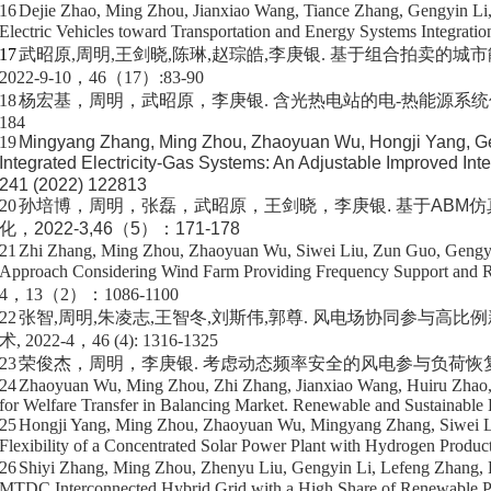
16
Dejie Zhao, Ming Zhou, Jianxiao Wang, Tiance Zhang, Gengyin Li
Electric Vehicles toward
Transportation
and Energy Systems Integratio
17
武昭原
,
周明
,
王剑晓
,
陈琳
,
赵琮皓
,
李庚银
.
基于组合拍卖的城市
2022-9-10
，
46
（
17
）
:83-90
18
杨宏基，周明，武昭原，李庚银
.
含光热电站的电
-
热能源系统
184
19
Mingyang Zhang, Ming Zhou, Zhaoyuan Wu, Hongji Yang, Ge
Integrated Electricity-Gas Systems: An Adjustable Improved Int
241 (2022) 122813
20
孙培博，周明，张磊，武昭原，王剑晓，李庚银
.
基于
ABM
仿
化，
2022-3,46
（
5
）：
171-178
21
Zhi Zhang,
Ming Zhou, Zhaoyuan Wu, Siwei Liu, Zun Guo, Gengyi
Approach Considering Wind Farm Providing Frequency Support and 
4
，
13
（
2
）：
1086-1100
22
张智
,
周明
,
朱凌志
,
王智冬
,
刘斯伟
,
郭尊
.
风电场协同参与高比例
术
, 2022-4
，
46 (4): 1316-1325
23
荣俊杰，周明，李庚银
.
考虑动态频率安全的风电参与负荷恢
24
Zhaoyuan Wu, Ming Zhou, Zhi Zhang, Jianxiao Wang, Huiru Zhao, 
for Welfare Transfer in Balancing Market.
Renewable and Sustainable
25
Hongji Yang, Ming Zhou, Zhaoyuan Wu, Mingyang Zhang, Siwei 
Flexibility of a Concentrated Solar Power Plant with Hydrogen Produc
26
S
hiyi Zhang, Ming Zhou,
Zhenyu Liu
, Gengyin Li, Lefeng Zhang, 
MTDC Interconnected Hybrid Grid with a High Share of Renewable 