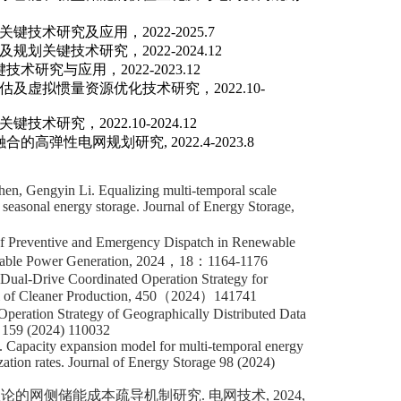
关键技术研究及应用，
2022-2025.7
及规划关键技术研究，
2022-2024.12
键技术研究与应用，
2022-2023.12
估及虚拟惯量资源优化技术研究，
2022.10-
关键技术研究，
2022.10-2024.12
融合的高弹性电网规划研究
, 2022.4-2023.8
, Gengyin Li. Equalizing multi-temporal scale
 seasonal energy storage.
Journal of Energy Storage,
of Preventive and Emergency Dispatch in Renewable
ble Power Generation
, 2024
，
18
：
1164-1176
al-Drive Coordinated Operation Strategy for
 of Cleaner Production,
450
（
2024
）
141741
ration Strategy of Geographically Distributed Data
159 (2024) 110032
apacity expansion model for multi-temporal energy
zation rates.
Journal of Energy Storage
98 (2024)
理论的网侧储能成本疏导机制研究
.
电网技术
, 2024,