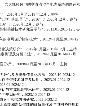
：
“
含大规模风电的交直流混合电力系统调度运营
究
”
，
2016
年
1
月至
2019
年
12
月，主持
与运行基础理论
”
，
2016
年
7 -2020
年
12
月，参与
016
年
7 -2020
年
12
月，参与
控制关键技术研究及示范
”
，
2013,01-2015,12
，参
入的电网保护控制技术
”
，
2012
年
1
月至
2014
年
12
优化决策研究
”
，
2012
年
1
月至
2015
年
12
月，主持
稳定机理及分析方法
”
，
2012
年
1
月至
2016
年
12
月，
度分析
”
。
2009
年
1
月至
2011
年
12
月，主持
力评估及系统价值量化方法，
2023.10-2024.12
运作关键技术研究及应用，
2023.01-2024.12
023.01-2024.12
评估与支撑规划技术研究。
2023.01-2024.12
协同规划研究，
2023.10-2025.12
碳运行模拟方法研究
, 2022-2023.12
水蓄能和新型储能的价值量化及与电网协同规划