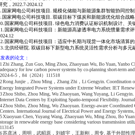
研究，
2022.7-2024.12
.
国家网电公司科技项目
.
规模化储能与新能源集群智能协同控制
.
国家网电公司科技项目
.
双碳目标下煤炭和新能源优化组合战略
0.
国家网电公司科技项目
.
绿色电力消费认证标识机制设计、关
1.
国家网电公司科技项目：新能源高渗透率电力系统惯量需求评
2024.12
2.
国家网电公司科技项目：适应中长期与现货一体化市场清算的
3.
北供经研院
.
双碳目标下新型电力系统灵活性需求分析与多元
要发表的论文：
1
Zhi Zhang, Zun Guo, Ming Zhou, Zhaoyuan Wu, Bo Yuan, Yanbo Chen
adequacy for low carbon power systems by co-planning short-term and
2024-6-5
，
84
（
2024
）
111518
2
Rong Junjie
，
Zhou Ming
，
Zhang Zhi
，
Li Gengyin. Coordination 
Energy Integrated Power Systems under Extreme Weather.
IET Renewa
3
Zhou Shibo, Zhou Ming, Wu Zhaoyuan, Wang Yuyang, Li Gengyin. Du
Internet Data Centers by Exploiting Spatio-temporal Flexibility.
Journal
4
Zhou Shibo, Zhou Ming, Wu Zhaoyuan. Energy-aware Coordinated Ope
Centers.
International Journal of Electrical Power and Energy Systems,
5
Xiaoyuan Chen, Yuyang Wang, Zhaoyuan Wu, Ming Zhou, Bo Yuan. C
storage in renewable energy base considering various transmission utili
113145
6
苏彦冰，周明，武昭原，刘婧宇，王新刚，周专
.
基于外部性