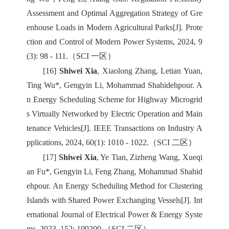
Assessment and Optimal Aggregation Strategy of Gre
enhouse Loads in Modern Agricultural Parks[J]. Prote
ction and Control of Modern Power Systems, 2024, 9
(3): 98 - 111.（SCI 一区）
[16]
Shiwei Xia
, Xiaolong Zhang, Letian Yuan,
Ting Wu*, Gengyin Li, Mohammad Shahidehpour. A
n Energy Scheduling Scheme for Highway Microgrid
s Virtually Networked by Electric Operation and Main
tenance Vehicles[J]. IEEE Transactions on Industry A
pplications, 2024, 60(1): 1010 - 1022.（SCI 二区）
[17]
Shiwei Xia
, Ye Tian, Zizheng Wang, Xueqi
an Fu*, Gengyin Li, Feng Zhang, Mohammad Shahid
ehpour. An Energy Scheduling Method for Clustering
Islands with Shared Power Exchanging Vessels[J]. Int
ernational Journal of Electrical Power & Energy Syste
ms, 2023, 152: 109200.（SCI 二区）