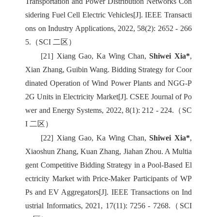
Transportation and Power Distribution Networks Con
sidering Fuel Cell Electric Vehicles[J]. IEEE Transacti
ons on Industry Applications, 2022, 58(2): 2652 - 266
5.（SCI 二区）
[21] Xiang Gao, Ka Wing Chan,
Shiwei Xia*
,
Xian Zhang, Guibin Wang. Bidding Strategy for Coor
dinated Operation of Wind Power Plants and NGG-P
2G Units in Electricity Market[J]. CSEE Journal of Po
wer and Energy Systems, 2022, 8(1): 212 - 224.（SC
I 二区）
[22] Xiang Gao, Ka Wing Chan,
Shiwei Xia*
,
Xiaoshun Zhang, Kuan Zhang, Jiahan Zhou. A Multia
gent Competitive Bidding Strategy in a Pool-Based El
ectricity Market with Price-Maker Participants of WP
Ps and EV Aggregators[J]. IEEE Transactions on Ind
ustrial Informatics, 2021, 17(11): 7256 - 7268.（SCI