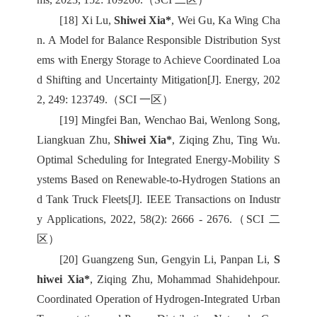
[18] Xi Lu,
Shiwei Xia*
, Wei Gu, Ka Wing Cha
n. A Model for Balance Responsible Distribution Syst
ems with Energy Storage to Achieve Coordinated Loa
d Shifting and Uncertainty Mitigation[J]. Energy, 202
2, 249: 123749.（SCI 一区）
[19] Mingfei Ban, Wenchao Bai, Wenlong Song,
Liangkuan Zhu,
Shiwei Xia*
, Ziqing Zhu, Ting Wu.
Optimal Scheduling for Integrated Energy-Mobility S
ystems Based on Renewable-to-Hydrogen Stations an
d Tank Truck Fleets[J]. IEEE Transactions on Industr
y Applications, 2022, 58(2): 2666 - 2676.（SCI 二
区）
[20] Guangzeng Sun, Gengyin Li, Panpan Li,
S
hiwei Xia*
, Ziqing Zhu, Mohammad Shahidehpour.
Coordinated Operation of Hydrogen-Integrated Urban