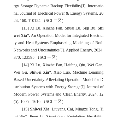
rgy Storage Dynamic Backup Flexibility[J]. Internatio
nal Journal of Electrical Power & Energy Systems, 20
24, 160: 110124.（SCI 二区）
[13] Xi Lu, Xinzhe Fan, Shuai Lu, Siqi Bu,
Shi
wei Xia*
. An Operation Model for Integrated Electrici
ty and Heat Systems Emphasizing Modeling of Both
Networks and Uncertainties[J]. Applied Energy, 2024,
370: 123595.（SCI 一区）
[14] Xi Lu, Xinzhe Fan, Haifeng Qiu, Wei Gan,
Wei Gu,
Shiwei Xia*
, Xiao Luo. Machine Learning
Based Uncertainty-Alleviating Operation Model for D
istribution Systems with Energy Storage[J]. Journal of
Modern Power Systems and Clean Energy, 2024, 12
(5): 1605 - 1616.（SCI 二区）
[15]
Shiwei Xia
, Liuyang Cai, Mingze Tong, Ti
ng Wu*, Peng Li, Xiang Gao. Regulation Flexibility