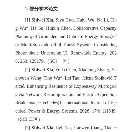
1. 部分学术论文
[1]
Shiwei Xia
, Siyu Guo, Haiyi Wu, Na Li, Tin
g Wu*, He Su, Huixin Chen. Collaborative Capacity
Planning of Grounded and Onboard Energy Storage f
or Multi-Substation Rail Transit Systems Considering
Photovoltaic Uncertainty[J]. Renewable Energy, 202
6, 260: 125179.（SCI 一区）
[2]
Shiwei Xia
, Yujia Chen, Xiaolong Zhang, Yu
anyuan Wang, Ting Wu*, Lei Tao, Jelena Stojković T
erzić. Enhancing Resilience of Expressway Microgrid
s via Network Reconfiguration and Electric Operation
-Maintenance Vehicles[J]. International Journal of Ele
ctrical Power & Energy Systems, 2026, 174: 111549.
（SCI 二区）
[3]
Shiwei Xia
, Lei Tao, Haowen Liang, Tiance