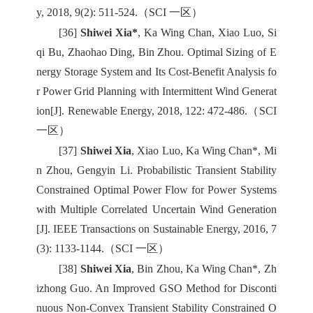
y, 2018, 9(2): 511-524.（SCI 一区）
[36]
Shiwei Xia*
, Ka Wing Chan, Xiao Luo, Si
qi Bu, Zhaohao Ding, Bin Zhou. Optimal Sizing of E
nergy Storage System and Its Cost-Benefit Analysis fo
r Power Grid Planning with Intermittent Wind Generat
ion[J]. Renewable Energy, 2018, 122: 472-486.（SCI
一区）
[37]
Shiwei Xia
, Xiao Luo, Ka Wing Chan*, Mi
n Zhou, Gengyin Li. Probabilistic Transient Stability
Constrained Optimal Power Flow for Power Systems
with Multiple Correlated Uncertain Wind Generation
[J]. IEEE Transactions on Sustainable Energy, 2016, 7
(3): 1133-1144.（SCI 一区）
[38]
Shiwei Xia
, Bin Zhou, Ka Wing Chan*, Zh
izhong Guo. An Improved GSO Method for Disconti
nuous Non-Convex Transient Stability Constrained O