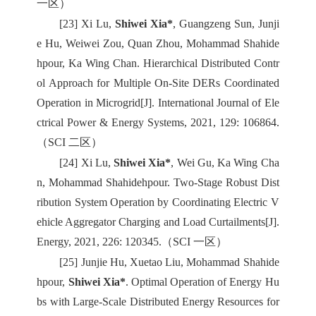
一区）
[23] Xi Lu,
Shiwei Xia*
, Guangzeng Sun, Junji
e Hu, Weiwei Zou, Quan Zhou, Mohammad Shahide
hpour, Ka Wing Chan. Hierarchical Distributed Contr
ol Approach for Multiple On-Site DERs Coordinated
Operation in Microgrid[J]. International Journal of Ele
ctrical Power & Energy Systems, 2021, 129: 106864.
（SCI 二区）
[24] Xi Lu,
Shiwei Xia*
, Wei Gu, Ka Wing Cha
n, Mohammad Shahidehpour. Two-Stage Robust Dist
ribution System Operation by Coordinating Electric V
ehicle Aggregator Charging and Load Curtailments[J].
Energy, 2021, 226: 120345.（SCI 一区）
[25] Junjie Hu, Xuetao Liu, Mohammad Shahide
hpour,
Shiwei Xia*
. Optimal Operation of Energy Hu
bs with Large-Scale Distributed Energy Resources for