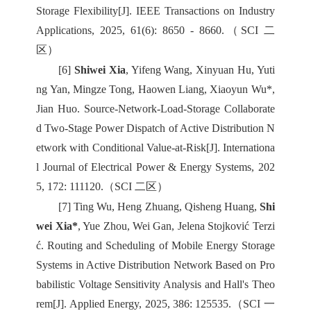
Storage Flexibility[J]. IEEE Transactions on Industry
Applications, 2025, 61(6): 8650 - 8660.（SCI 二
区）
[6]
Shiwei Xia
, Yifeng Wang, Xinyuan Hu, Yuti
ng Yan, Mingze Tong, Haowen Liang, Xiaoyun Wu*,
Jian Huo. Source-Network-Load-Storage Collaborate
d Two-Stage Power Dispatch of Active Distribution N
etwork with Conditional Value-at-Risk[J]. Internationa
l Journal of Electrical Power & Energy Systems, 202
5, 172: 111120.（SCI 二区）
[7] Ting Wu, Heng Zhuang, Qisheng Huang,
Shi
wei Xia*
, Yue Zhou, Wei Gan, Jelena Stojković Terzi
ć. Routing and Scheduling of Mobile Energy Storage
Systems in Active Distribution Network Based on Pro
babilistic Voltage Sensitivity Analysis and Hall's Theo
rem[J]. Applied Energy, 2025, 386: 125535.（SCI 一