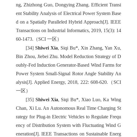
ng, Zhizhong Guo, Dongying Zhang. Efficient Transi
ent Stability Analysis of Electrical Power System Base
d on a Spatially Paralleled Hybrid Approach[J]. IEEE
Transactions on Industrial Informatics, 2019, 15(3): 14
60-1473.（SCI 一区）
[34]
Shiwei Xia
, Siqi Bu*, Xin Zhang, Yan Xu,
Bin Zhou, Jiebei Zhu. Model Reduction Strategy of D
oubly-Fed Induction Generator-Based Wind Farms for
Power System Small-Signal Rotor Angle Stability An
alysis[J]. Applied Energy, 2018, 222: 608-620.（SCI
一区）
[35]
Shiwei Xia
, Siqi Bu*, Xiao Luo, Ka Wing
Chan, Xi Lu. An Autonomous Real Time Charging St
rategy for Plug-in Electric Vehicles to Regulate Frequ
ency of Distribution System with Fluctuating Wind G
eneration[J]. IEEE Transactions on Sustainable Energ