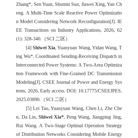
Zhang*, Sen Yuan, Shumin Sun, Jiawei Xing, Yan Ch
eng. A Multi-Time Scale Reactive Power Optimizatio
n Model Considering Network Reconfiguration[J]. IE
EE Transactions on Industry Applications, 2026, 62
(1): 328-340.（SCI 二区）
[4]
Shiwei Xia
, Yuanyuan Wang, Yidan Wang, T
ing Wu*. Coordinated Sending-Receiving Dispatch in
Interconnected Power Systems: A Two-Area Optimiza
tion Framework with Fine-Grained DC Transmission
Modeling[J]. CSEE Journal of Power and Energy Sys
tems, 2026, Early access. DOI: 10.17775/CSEEJPES.
2025.03890.（SCI 二区）
[5] Lei Tao, Yuanyuan Wang, Chen Li, Zhe Che
n, Da Lin,
Shiwei Xia*
, Peng Wang, Jiangping Jing,
Rui Wang. A Two-Stage Optimal Operation Strategy
of Distribution Networks Considering Mobile Energy