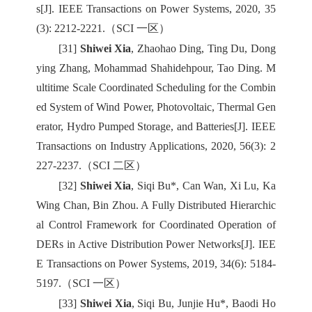
s[J]. IEEE Transactions on Power Systems, 2020, 35
(3): 2212-2221.（SCI 一区）
[31]
Shiwei Xia
, Zhaohao Ding, Ting Du, Dong
ying Zhang, Mohammad Shahidehpour, Tao Ding. M
ultitime Scale Coordinated Scheduling for the Combin
ed System of Wind Power, Photovoltaic, Thermal Gen
erator, Hydro Pumped Storage, and Batteries[J]. IEEE
Transactions on Industry Applications, 2020, 56(3): 2
227-2237.（SCI 二区）
[32]
Shiwei Xia
, Siqi Bu*, Can Wan, Xi Lu, Ka
Wing Chan, Bin Zhou. A Fully Distributed Hierarchic
al Control Framework for Coordinated Operation of
DERs in Active Distribution Power Networks[J]. IEE
E Transactions on Power Systems, 2019, 34(6): 5184-
5197.（SCI 一区）
[33]
Shiwei Xia
, Siqi Bu, Junjie Hu*, Baodi Ho