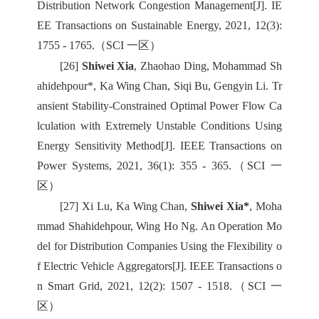
Distribution Network Congestion Management[J]. IE
EE Transactions on Sustainable Energy, 2021, 12(3):
1755 - 1765.（SCI 一区）
[26]
Shiwei Xia
, Zhaohao Ding, Mohammad Sh
ahidehpour*, Ka Wing Chan, Siqi Bu, Gengyin Li. Tr
ansient Stability-Constrained Optimal Power Flow Ca
lculation with Extremely Unstable Conditions Using
Energy Sensitivity Method[J]. IEEE Transactions on
Power Systems, 2021, 36(1): 355 - 365.（SCI 一
区）
[27] Xi Lu, Ka Wing Chan,
Shiwei Xia*
, Moha
mmad Shahidehpour, Wing Ho Ng. An Operation Mo
del for Distribution Companies Using the Flexibility o
f Electric Vehicle Aggregators[J]. IEEE Transactions o
n Smart Grid, 2021, 12(2): 1507 - 1518.（SCI 一
区）