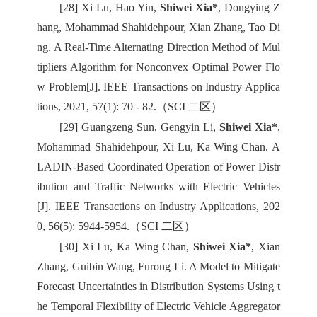
[28] Xi Lu, Hao Yin,
Shiwei Xia*
, Dongying Z
hang, Mohammad Shahidehpour, Xian Zhang, Tao Di
ng. A Real-Time Alternating Direction Method of Mul
tipliers Algorithm for Nonconvex Optimal Power Flo
w Problem[J]. IEEE Transactions on Industry Applica
tions, 2021, 57(1): 70 - 82.（SCI 二区）
[29] Guangzeng Sun, Gengyin Li,
Shiwei Xia*
,
Mohammad Shahidehpour, Xi Lu, Ka Wing Chan. A
LADIN-Based Coordinated Operation of Power Distr
ibution and Traffic Networks with Electric Vehicles
[J]. IEEE Transactions on Industry Applications, 202
0, 56(5): 5944-5954.（SCI 二区）
[30] Xi Lu, Ka Wing Chan,
Shiwei Xia*
, Xian
Zhang, Guibin Wang, Furong Li. A Model to Mitigate
Forecast Uncertainties in Distribution Systems Using t
he Temporal Flexibility of Electric Vehicle Aggregator