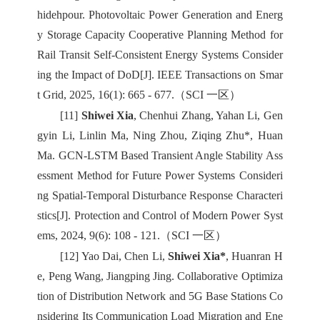
hidehpour. Photovoltaic Power Generation and Energ
y Storage Capacity Cooperative Planning Method for
Rail Transit Self-Consistent Energy Systems Consider
ing the Impact of DoD[J]. IEEE Transactions on Smar
t Grid, 2025, 16(1): 665 - 677.（SCI 一区）
[11]
Shiwei Xia
, Chenhui Zhang, Yahan Li, Gen
gyin Li, Linlin Ma, Ning Zhou, Ziqing Zhu*, Huan
Ma. GCN-LSTM Based Transient Angle Stability Ass
essment Method for Future Power Systems Consideri
ng Spatial-Temporal Disturbance Response Characteri
stics[J]. Protection and Control of Modern Power Syst
ems, 2024, 9(6): 108 - 121.（SCI 一区）
[12] Yao Dai, Chen Li,
Shiwei Xia*
, Huanran H
e, Peng Wang, Jiangping Jing. Collaborative Optimiza
tion of Distribution Network and 5G Base Stations Co
nsidering Its Communication Load Migration and Ene