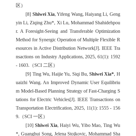
区）
[8]
Shiwei Xia
, Yifeng Wang, Haiyang Li, Geng
yin Li, Ziqing Zhu*, Xi Lu, Mohammad Shahidehpou
r. A Foresight-Seeing and Transferable Optimization
Method for Synergic Operation of Multiple Flexible R
esources in Active Distribution Network[J]. IEEE Tra
nsactions on Industry Applications, 2025, 61(1): 1592
- 1603.（SCI 二区）
[9] Ting Wu, Haijie Yu, Siqi Bu,
Shiwei Xia*
, H
uaizhi Wang. An Improved Dynamic User Equilibriu
m Model-Based Planning Strategy of Fast-Charging S
tations for Electric Vehicles[J]. IEEE Transactions on
Transportation Electrification, 2025, 11(1): 1555 - 156
9.（SCI 一区）
[10]
Shiwei Xia
, Haiyi Wu, Yibo Mao, Ting Wu
*, Guanghui Song, Jelena Stojkovic, Mohammad Sha