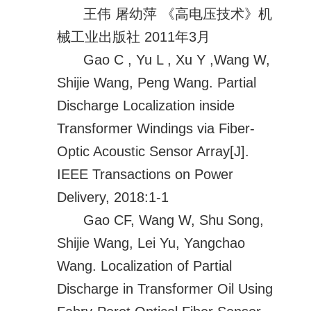
王伟 屠幼萍 《高电压技术》机
械工业出版社 2011年3月
Gao C , Yu L , Xu Y ,Wang W,
Shijie Wang, Peng Wang. Partial
Discharge Localization inside
Transformer Windings via Fiber-
Optic Acoustic Sensor Array[J].
IEEE Transactions on Power
Delivery, 2018:1-1
Gao CF, Wang W, Shu Song,
Shijie Wang, Lei Yu, Yangchao
Wang. Localization of Partial
Discharge in Transformer Oil Using