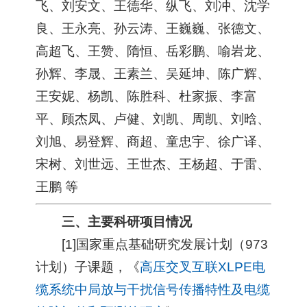
飞、刘安文、王德华、纵飞、刘冲、沈学
良、王永亮、孙云涛、王巍巍、张德文、
高超飞、王赞、隋恒、岳彩鹏、喻岩龙、
孙辉、李晟、王素兰、吴延坤、陈广辉、
王安妮、杨凯、陈胜科、杜家振、李富
平、顾杰凤、卢健、刘凯、周凯、刘晗、
刘旭、易登辉、商超、童忠宇、徐广译、
宋树、刘世远、王世杰、王杨超、于雷、
王鹏 等
三、主要科研项目情况
[1]国家重点基础研究发展计划（973
计划）子课题，《
高压交叉互联XLPE电
缆系统中局放与干扰信号传播特性及电缆