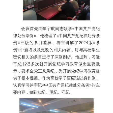
会议首先由辛宇航同志领学«中国共产党纪
律处分条例»，他梳理了«中国共产党纪律处分条
例»三版的条目差异，着重讲解了2024版«条
例»中新增以及更改的相关内容，对与高校学生
密切相关的条目进行了深刻剖析。他提到，习近
平总书记多次就开展党纪学习教育做出重要批
示，要求全党正风肃纪，为开展党纪学习教育提
供了根本遵循。作为高校学子更应该以身作则，
认真学习并牢记«中国共产党纪律处分条例»的主
要内容，做到知纪、明纪、守纪。