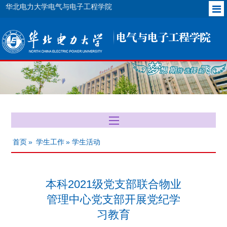
华北电力大学电气与电子工程学院
首页
»
学生工作
» 学生活动
本科2021级党支部联合物业
管理中心党支部开展党纪学
习教育