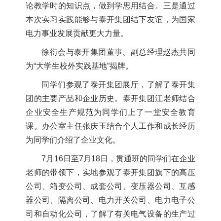
论教学时的知识点，做到学思用结合。三是通过
本次实习实践能够与泰开集团结下友谊，为国家
电力事业发展贡献更大力量。
徐衍会与泰开集团董事、副总经理赵杰共同
为“大学生校外实践基地”揭牌。
同学们参观了泰开集团展厅，了解了泰开集
团的主要产品和企业历史。泰开集团江老师结合
企业安全生产规范为同学们上了一堂安全教育
课。办公室主任张庆玉结合个人工作和成长经历
为同学们介绍了企业文化。
7月16日至7月18日，贯通班的同学们在企业
老师的带领下，实地参观了泰开集团旗下的高压
公司、箱变公司、成套公司、变压器公司、互感
器公司、隔离公司、电力开关公司、电力电子公
司和自动化公司，了解了有关电气设备的生产过