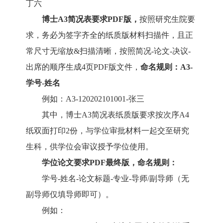
丁六
博士
A3
简况表
要求
PDF版，
按照研究生院
要
求，
务必为签字齐全的
纸质版材料扫描件，且
正
常尺寸无缩放
&
扫描清晰，按照简况
-论文-决议-
出席的顺序生成4页
PDF
版文件，
命名
规则
：
A3-
学号-姓名
例如：
A3-
1
2020
2101001-张三
其中，
博士
A3简况表
纸质版要求按次序
A4
纸双面打印2份，与学位审批材料一起交至研究
生科，供学位会审议授予学位使用。
学位
论文
要求
PDF
最终版
，命名
规则
：
学号
-姓名-论文标题-专业-导师
/
副导师（无
副导师仅填导师即可）。
例如：