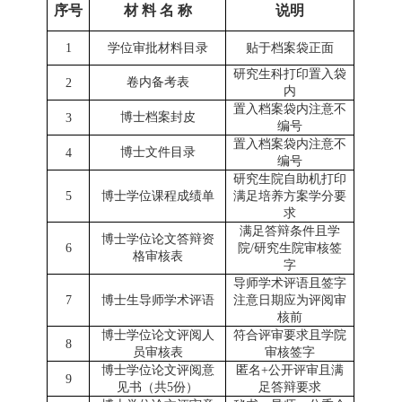
序号
材
料
名
称
说明
1
学位审批材料目录
贴于档案袋正面
研究生科打印置入袋
卷内备考表
2
内
置入档案袋内注意不
博士档案封皮
3
编号
置入档案袋内注意不
博士
文件
目录
4
编号
研究生院自助机打印
5
博士学位课程成绩单
满足培养
方案学分要
求
满足答辩
条件
且学
博士学位论文答辩资
6
院
/
研究生院
审核
签
格审核表
字
导师学术评语
且签字
7
博士生导师学术评语
注意日期应为评阅审
核前
博士学位论文评阅人
符合评审要求且学院
8
员审核表
审核
签字
博士学位论文评阅意
匿名
+
公开
评审
且满
9
见书（共
5
份）
足答辩要求