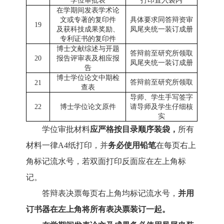
学位审批表
打印置入袋内
在学期间发表学术论
文或专著的复印件
具体要求
同
答辩
资审
1
9
及获科技成果奖励、
凤尾夹统一装订成册
专利证书的复印件
博士
文献综述与开题
答辩前
至研究
所
领取
20
报告评审表及相应报
凤尾夹统一装订成册
告
博
士
学位论文
中期检
答辩前
至研究
所
领取
21
查表
导师、学生
手写
签字
22
博士学位论文原件
请导师及学生仔细核
实
学位审批材料
应
严格按目录顺序装袋，
所有
材料
一律
A4纸打印，并
务必使用
铅笔
在
每页右上
角标记流水号
，若
双面打印反面
应
在
左上角标
记
。
答辩表决票每页右上角均标记流水号，
并用
订书器在左上角将所有表决票装订一起。