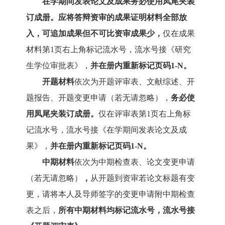
在学期间
发表
论文及成果
务必使用凤尾夹装
订成册。
应
将答辩资审的成果证明材料全部放
入，可追加成果但不可比资审成果少，
仅在成果
材料第
1页右上角标记流水号，流水号接《研究
生学位审批表》，
并在册内
重新标记页
码
1-N。
开题材料
依次为开题评审表、文献综述、开
题报告、开题变更申请（若无请忽略）
，
务必使
用凤尾夹装订成册。
仅在评审表第
1页右上角标
记流水号，流水号接《在学期间发表论文及成
果》，
并在册内
重新
标记页码
1-N。
中期
材料
依次为
中期检查
表
、
论文
变更申请
（若无请忽略）
，
从开题到资审若论文标题有变
更，请将本人及导师签字的变更申请附中期检查
表之后，
所有
中期
材料均标记流水号，流水号接