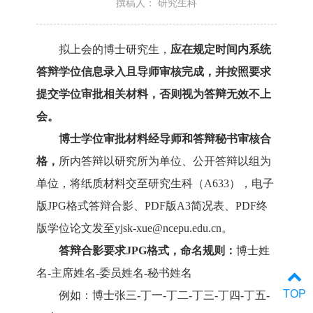
撰稿人： 研究生科
拟上会的
博士研究生，
应在规定时间内系统
答辩学位信息录入且导师审核完成，并
按照要求
提交学位审批相关材料，
否则视为答辩无效不上
会。
博士
学位审批材料经导师和答辩秘书审核合
格，
所内答辩以研究所为单位、公开答辩以组为
单位
，
将纸质材料
交至研究生科
（
A633
），
电子
版
JPG格式答辩
合影
、
PDF
版
A3简况表
、
PDF
终
版学位
论文发至
yjsk
-
xue
@ncepu.edu.cn
。
答辩
合影
要求
JPG格式
，
命名
规则
：
博士姓
名
-
主席姓名
-
委员姓名
-
秘书姓名
TOP
例如：博士
张三
-
丁
一
-
丁二
-
丁三
-
丁四
-
丁
五
-