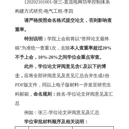
1
2020
2101001-张三-
直流电网功率控制体系
构建方式研究
-电气工程-李四
请严格按照命名格式提交论文，否则影响查
重率。
特别说明：
学院上会前
将以
“答辩论文最终
稿”为准
统一查重
1次，
去除
本人查重率
超过
20%
不予上会，10%-20%之间
学位会
重点审查。
此外，学位论文评阅意见含
C及以下的博
士，
应将全部评阅意见及意见汇总合并生成
1份
PDF
版文件
，
同以上电子版材料一并发至研究生
科邮箱，
命名
规则
：
姓名
-学位论文评阅意见及汇
总
例如：张三
-学位论文评阅意见及汇总
学位审批材料顺序及
相关
说明：