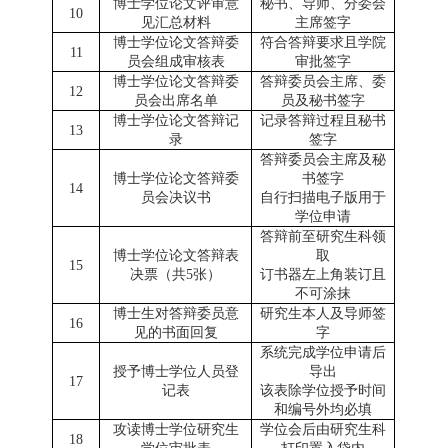
博士学位论文评审意
秘书、
导师
、分委会
10
见汇总材料
主席签字
博士学位论文答辩委
符合答辩要求且学院
11
员会组成审核表
审批签字
博士学位论文答辩委
答辩委员会主席、
委
1
2
员会出席名单
员及秘书
签字
博士学位论文答辩记
记录答辩
过程且秘书
1
3
录
签字
答辩委员会主席及
秘
博士学位论文答辩委
书
签字
1
4
员会决议书
自行扫描
电子版
用于
学位申请
答辩前
至研究生科
领
博士学位论文答辩表
取
1
5
决票（共
5
张）
订书器左上角装订且
不可涂抹
博士生对答辩委员意
研究生本人及导师签
1
6
见的书面回复
字
系统完成学位申请后
授予博士学位人员登
导出
17
记表
该表除
学位
授予时间
和编号
外均必填
攻读博士学位研究生
学位会后由
研究生科
18