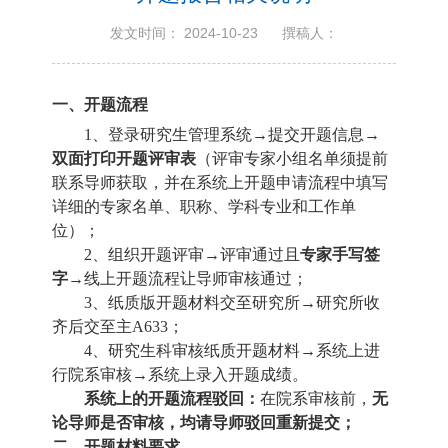
发文时间： 2024-10-23
撰稿人：
一、
开题流程
1、
登录研究生管理系统→提交开题信息→
双面打印开题评审表
（评审专家小组名单须提前
联系导师获取，并在系统上开题申请流程中填写
详细的专家名单、职称、学科专业和工作单
位）；
2、
组织开题评审→评审通过且
专家手写签
字
→线上开题流程让导师审核通过；
3、
纸质版开题材料交至研究所→研究所收
齐后交至主A633；
4、
研究生科审核纸质开题材料→系统上进
行院系审核→系统上录入开题成绩。
系统上的开题流程驳回：
在院系审核前，
无
论导师是否审核，均请导师驳回重新提交；
二、
开题材料要求