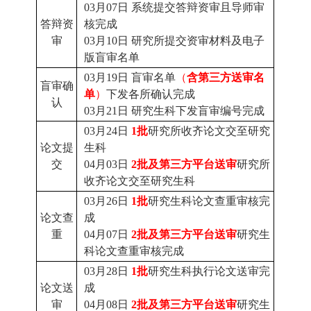
03月0
7
日
系统提交答辩资审且导师审
答辩资
核完成
审
03月1
0
日
研究所提交资审材料及电子
版盲审名单
03月
19
日
盲审名单
（
含第三方送审名
盲审确
单
）
下发各所确认完成
认
03月
21
日
研究生科下发盲审编号完成
03月2
4
日
1批
研究所收齐论文交至研究
论文提
生科
交
04月03日
2批及第三方平台送审
研究所
收齐论文交至研究生科
03月2
6
日
1批
研究生科论文查重审核完
论文查
成
重
04月07日
2批及第三方平台送审
研究生
科论文查重审核完成
03月2
8
日
1批
研究生科执行论文送审完
论文送
成
审
04月08日
2批及第三方平台送审
研究生