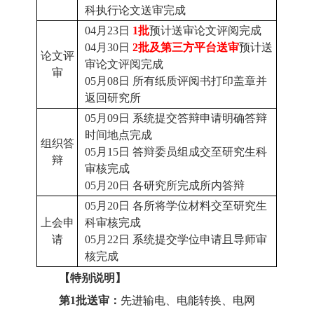
科执行论文送审完成
04月2
3
日
1批
预计送审论文评阅完成
04月30日
2批及第三方平台送审
预计送
论文评
审论文评阅完成
审
05月0
8
日
所有纸质评阅书打印盖章并
返回研究所
05
月
09
日
系统提交答辩申请明确答辩
时间地点完成
组织答
05
月
1
5
日
答辩委员组成交至研究生科
辩
审核
完成
05
月
2
0
日
各研究所完成所内答辩
05月20日
各所将学位材料交至研究生
上会申
科审核完成
请
05月22日
系统提交学位申请且导师审
核完成
【特别说明】
第1批送审：
先进输电、电能转换、电网